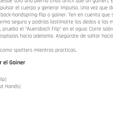
desde solo una pierna (más difícil que un gainer). 
mpulsar el cuerpo y generar impulso. Una vez que 
 back-handspring-flip o gainer. Ten en cuenta que 
rma segura y podrías lastimarte los dedos o las 
e, prueba el “Auersbach Flip” en el agua: Corre sob
esplazas hacia adelante. Asegúrate de saltar hacia
omo spotters mientras practicas.
r el Gainer
ip)
ut Hands)