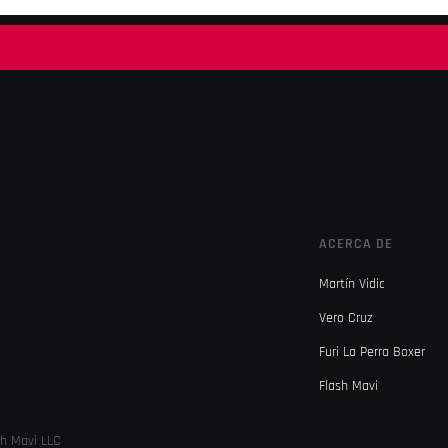
ACERCA DE
Martín Vidic
Vero Cruz
Furi La Perra Boxer
Flash Mavi
sh Mavi LLC