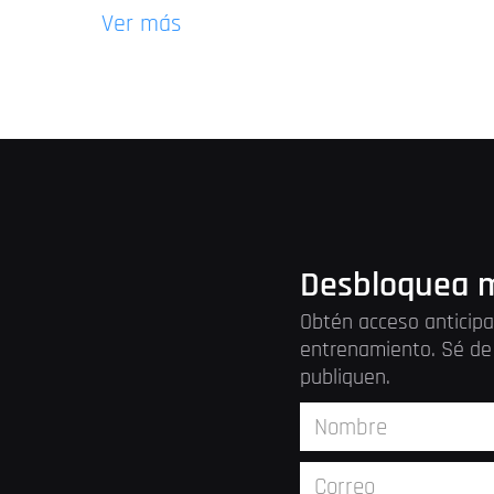
Ver más
Desbloquea m
Obtén acceso anticipa
entrenamiento. Sé de 
publiquen.