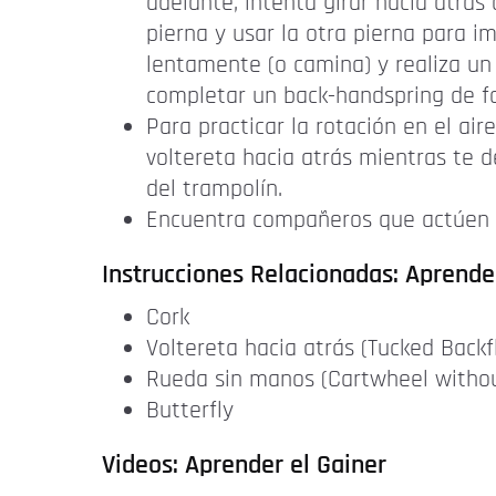
adelante, intenta girar hacia atrás 
pierna y usar la otra pierna para i
lentamente (o camina) y realiza un
completar un back-handspring de fo
Para practicar la rotación en el air
voltereta hacia atrás mientras te d
del trampolín.
Encuentra compañeros que actúen c
Instrucciones Relacionadas: Aprende
Cork
Voltereta hacia atrás (Tucked Backfl
Rueda sin manos (Cartwheel witho
Butterfly
Videos: Aprender el Gainer