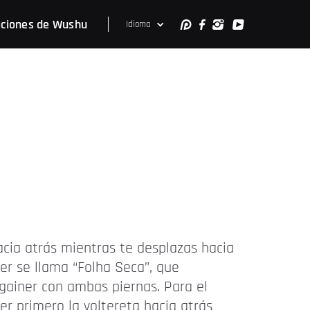
ciones de Wushu
Idioma
acia atrás mientras te desplazas hacia
er se llama “Folha Seca”, que
 gainer con ambas piernas. Para el
r primero la voltereta hacia atrás