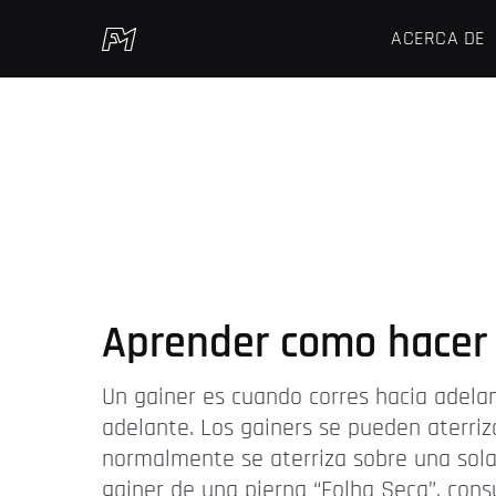
ACERCA DE
Aprender como hacer 
Un gainer es cuando corres hacia adelan
adelante. Los gainers se pueden aterriz
normalmente se aterriza sobre una sola 
gainer de una pierna “Folha Seca”, cons