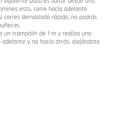
El siguiente paso es saltar desde una
domines esto, corre hacia adelante
si corres demasiado rápido, no podrás
muñecas.
re un trampolín de 1 m y realiza una
 adelante y no hacia atrás, alejándote