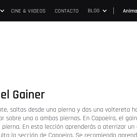
BLOG
CINE & VIIDEOS
CONTACTO
Anima
el Gainer
te, saltas desde una pierna y das una voltereta h
ar sobre una o ambas piernas. En Capoeira, el gain
pierna. En esta lección aprenderás a aterrizar un
ulta la sección de Capoeira. Se recomienda aprende