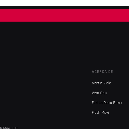
ACERCA DE
Martín Vidic
Vero Cruz
Furi La Perra Boxer
Flash Mavi
sh Mavi LLC