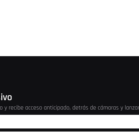
ivo
lo y recibe acceso anticipado, detrás de cámaras y lanza