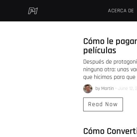
ACERCA DE
Cómo le pagam
películas
Después de protagoni
ninguna otra: unas vac
que hicimos para que 
by Martin
•
June 12, 
Read Now
Cómo Convertir