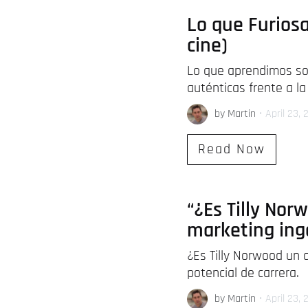
Lo que Furios
cine)
Lo que aprendimos sob
auténticas frente a l
by Martin
•
April 23,
Read Now
“¿Es Tilly Norw
marketing ing
¿Es Tilly Norwood un 
potencial de carrera.
by Martin
•
April 23,