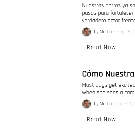
Nuestros perros ya so
pasos para fortalecer 
verdadero actor frent
by Martin
•
May 28, 
Read Now
Cómo Nuestra
Most dogs get excited
when she sees a came
by Martin
•
June 12, 
Read Now