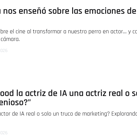
a nos enseñó sobre las emociones de 
re el cine al transformar a nuestro perro en actor… y 
a cámara.
 2026
ood la actriz de IA una actriz real o 
enioso?”
actor de IA real o solo un truco de marketing? Explora
 2026