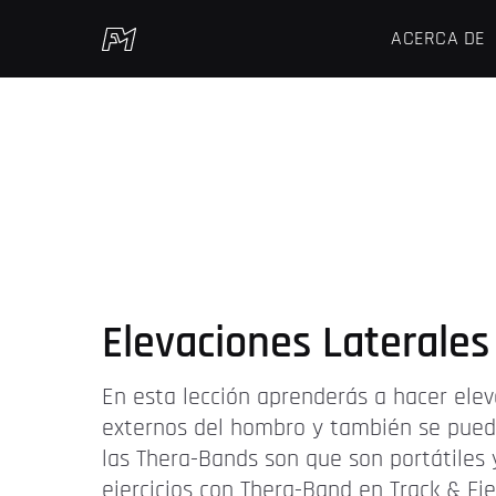
ACERCA DE
Elevaciones Laterale
En esta lección aprenderás a hacer elev
externos del hombro y también se puede
las Thera-Bands son que son portátiles
ejercicios con Thera-Band en Track & Fie