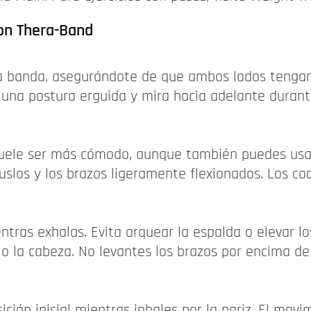
con Thera-Band
la banda, asegurándote de que ambos lados tengan
una postura erguida y mira hacia adelante durante
uele ser más cómodo, aunque también puedes usar
uslos y los brazos ligeramente flexionados. Los c
entras exhalas. Evita arquear la espalda o elevar l
 o la cabeza. No levantes los brazos por encima d
ición inicial mientras inhales por la nariz. El mo