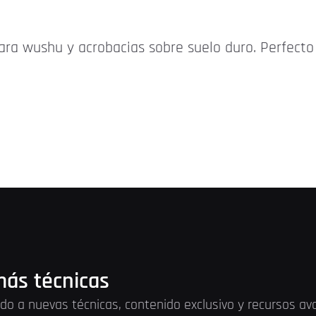
ara wushu y acrobacias sobre suelo duro. Perfecto 
ás técnicas
do a nuevas técnicas, contenido exclusivo y recursos a