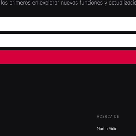
los primeros en explorar nuevas funciones y actualizac
ACERCA DE
Martín Vidic