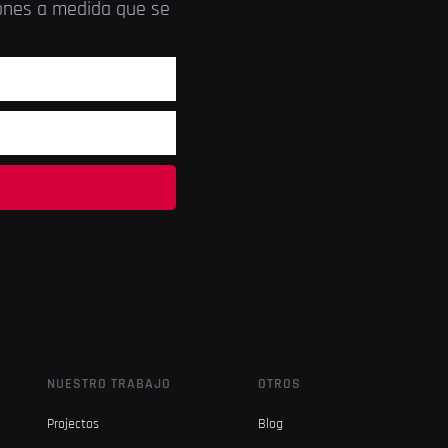
iones a medida que se
NUESTRO TRABAJO
OTROS
Projectos
Blog