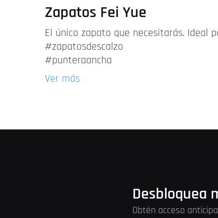
Zapatos Fei Yue
El único zapato que necesitarás. Ideal p
#zapatosdescalzo
#punteraancha
Ver más
Desbloquea m
Obtén acceso anticipa