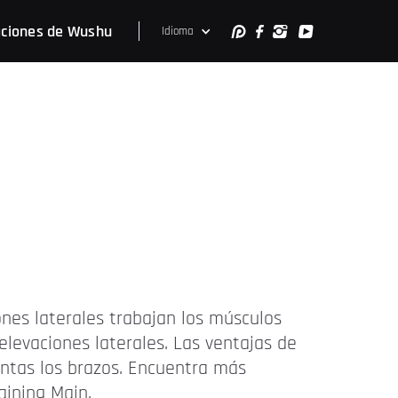
ciones de Wushu
Idioma
ones laterales trabajan los músculos
evaciones laterales. Las ventajas de
antas los brazos. Encuentra más
aining Main.