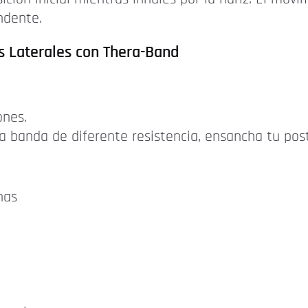
ndente.
s Laterales con Thera-Band
ones.
na banda de diferente resistencia, ensancha tu po
nas