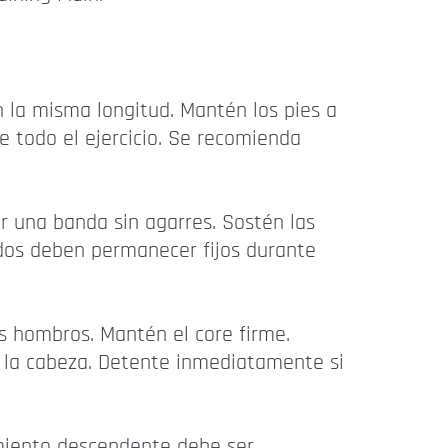
 la misma longitud. Mantén los pies a
 todo el ejercicio. Se recomienda
 una banda sin agarres. Sostén las
odos deben permanecer fijos durante
os hombros. Mantén el core firme.
e la cabeza. Detente inmediatamente si
vimiento descendente debe ser