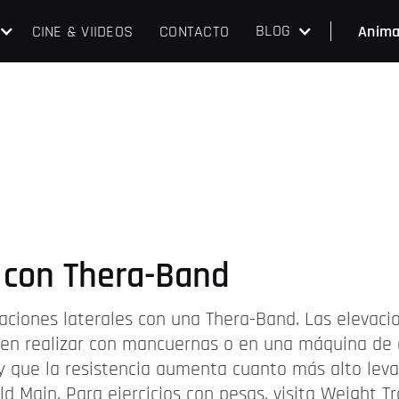
BLOG
CINE & VIIDEOS
CONTACTO
Anima
s con Thera-Band
aciones laterales con una Thera-Band. Las elevaci
n realizar con mancuernas o en una máquina de el
 y que la resistencia aumenta cuanto más alto lev
ld Main. Para ejercicios con pesas, visita Weight Tr