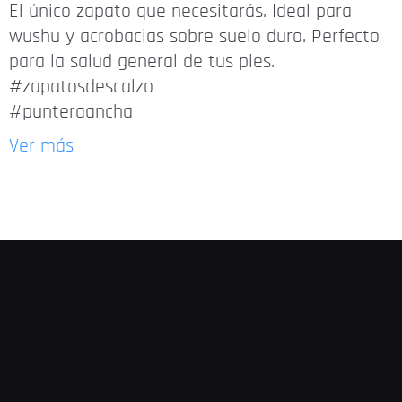
El único zapato que necesitarás. Ideal para
wushu y acrobacias sobre suelo duro. Perfecto
para la salud general de tus pies.
#zapatosdescalzo
#punteraancha
Ver más