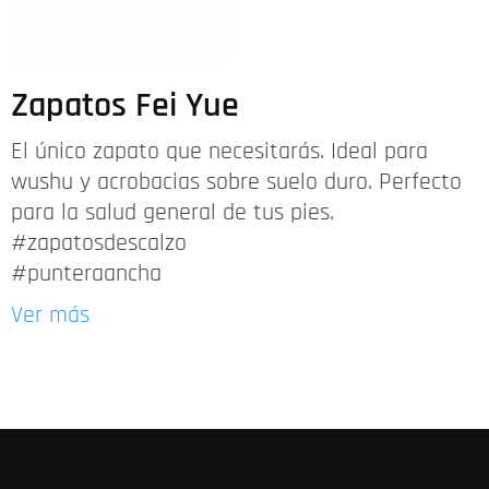
Zapatos Fei Yue
El único zapato que necesitarás. Ideal para
wushu y acrobacias sobre suelo duro. Perfecto
para la salud general de tus pies.
#zapatosdescalzo
#punteraancha
Ver más