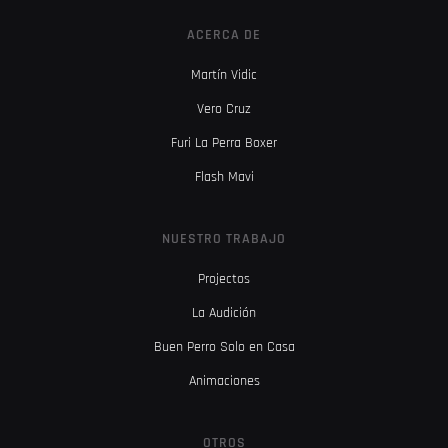
ACERCA DE
Martín Vidic
Vero Cruz
Furi La Perra Boxer
Flash Mavi
NUESTRO TRABAJO
Projectos
La Audición
Buen Perro Solo en Casa
Animaciones
OTROS