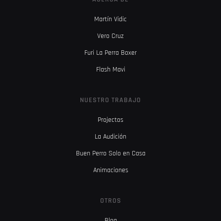
Martín Vidic
Vero Cruz
Furi La Perra Boxer
Flash Mavi
NUESTRO TRABAJO
Projectos
La Audición
Buen Perro Solo en Casa
Animaciones
OTROS
Blog