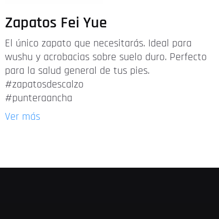
Zapatos Fei Yue
El único zapato que necesitarás. Ideal para
wushu y acrobacias sobre suelo duro. Perfecto
para la salud general de tus pies.
#zapatosdescalzo
#punteraancha
Ver más