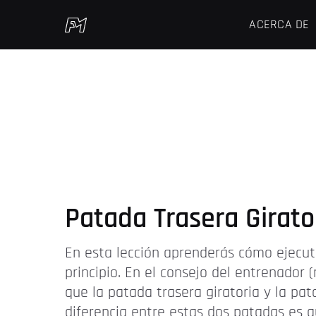
ACERCA DE
Patada Trasera Girato
En esta lección aprenderás cómo ejecuta
principio. En el consejo del entrenador 
que la patada trasera giratoria y la pa
diferencia entre estas dos patadas es qu