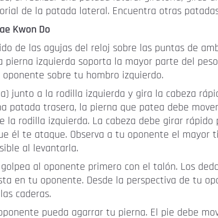
utorial de la patada lateral. Encuentra otras pat
 Tae Kwon Do
ido de las agujas del reloj sobre las puntas de a
la pierna izquierda soporta la mayor parte del pes
u oponente sobre tu hombro izquierdo.
a) junto a la rodilla izquierda y gira la cabeza r
a patada trasera, la pierna que patea debe moverse
 la rodilla izquierda. La cabeza debe girar rápi
e él te ataque. Observa a tu oponente el mayor t
ble al levantarla.
 golpea al oponente primero con el talón. Los ded
ista en tu oponente. Desde la perspectiva de tu op
las caderas.
ponente pueda agarrar tu pierna. El pie debe move