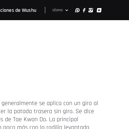
ciones de Wushu
Idioma
 generalmente se aplica con un giro al
er la patada trasera sin giro. Se dice
as de Tae Kwon Do. La principal
un poco más con la rodilla levantada