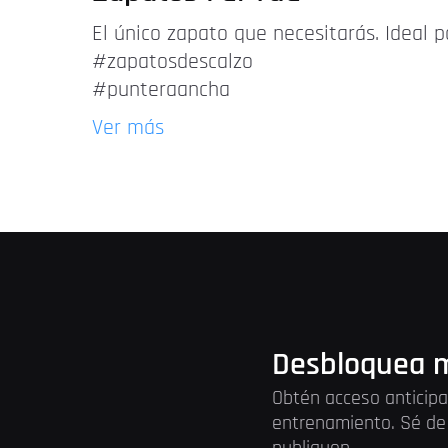
El único zapato que necesitarás. Ideal p
#zapatosdescalzo
#punteraancha
Ver más
Desbloquea m
Obtén acceso anticipa
entrenamiento. Sé de 