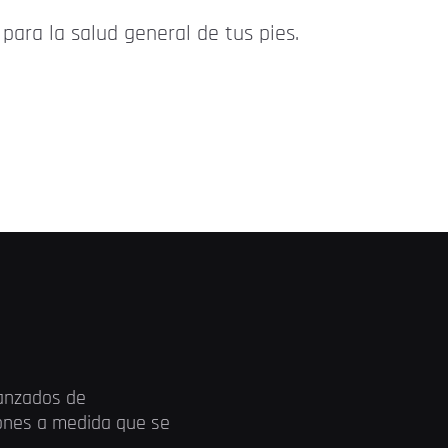
para la salud general de tus pies.
vanzados de
iones a medida que se