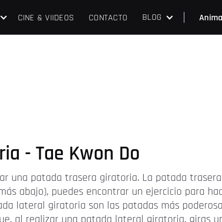
BLOG
CINE & VIIDEOS
CONTACTO
Anima
ria - Tae Kwon Do
r una patada trasera giratoria. La patada trasera
(más abajo), puedes encontrar un ejercicio para hac
tada lateral giratoria son las patadas más poderos
e, al realizar una patada lateral giratoria, giras 