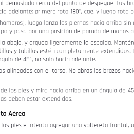
ni demasiado cerca del punto de despegue. Tus b
ia adelante: primero rota 180°, cae, y luego rota o
ombros), luego lanza las piernas hacia arriba sin d
po y pasa por una posición de parada de manos p
a abajo, y arquea ligeramente la espalda. Mantén 
dillas y tobillos estén completamente extendidos. 
ngulo de 45°, no solo hacia adelante.
s alineados con el torso. No abras los brazos hacia
 de los pies y mira hacia arriba en un ángulo de 
rnas deben estar extendidos.
eta Aérea
 los pies e intenta agregar una voltereta frontal