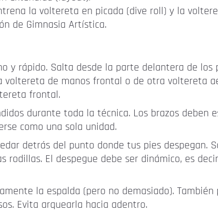
trena la voltereta en picada (dive roll) y la volte
ón de Gimnasia Artística.
no y rápido. Salta desde la parte delantera de los
voltereta de manos frontal o de otra voltereta aér
ereta frontal.
dos durante toda la técnica. Los brazos deben es
erse como una sola unidad.
edar detrás del punto donde tus pies despegan. S
 rodillas. El despegue debe ser dinámico, es decir,
eramente la espalda (pero no demasiado). También
os. Evita arquearla hacia adentro.