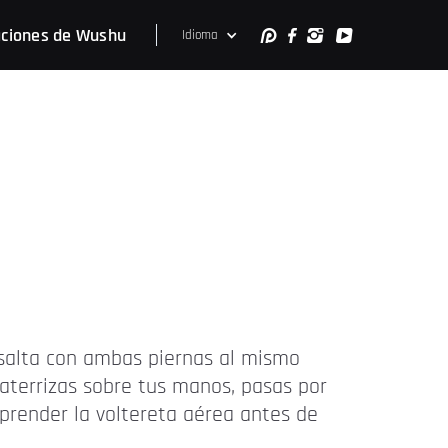
ciones de Wushu
Idioma
e salta con ambas piernas al mismo
 aterrizas sobre tus manos, pasas por
prender la voltereta aérea antes de