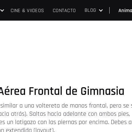
BLOG
CINE & VIIDEOS
CONTACTO
Anima
Aérea Frontal de Gimnasia
es similar a una voltereta de manos frontal, pero s
acia atrás). Saltas hacia adelante con ambos pies,
s un latigazo con las piernas por encima. Debes a
ón extendida (layout).