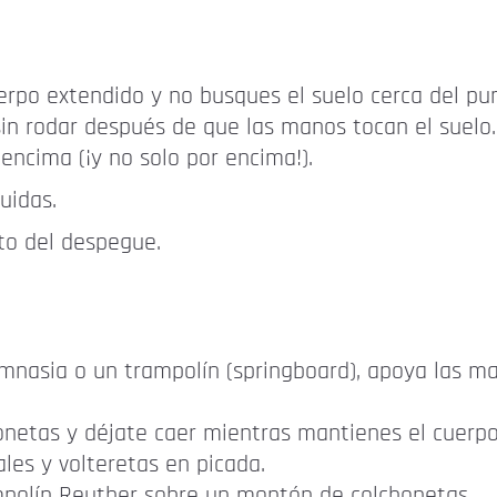
erpo extendido y no busques el suelo cerca del pu
sin rodar después de que las manos tocan el suelo
encima (¡y no solo por encima!).
uidas.
to del despegue.
imnasia o un trampolín (springboard), apoya las m
netas y déjate caer mientras mantienes el cuerp
les y volteretas en picada.
mpolín Reuther sobre un montón de colchonetas.