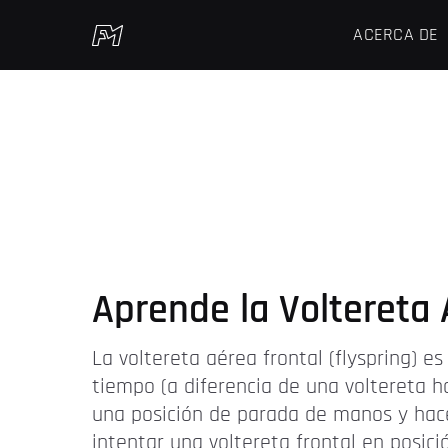
ACERCA DE
Aprende la Voltereta 
La voltereta aérea frontal (flyspring) 
tiempo (a diferencia de una voltereta h
una posición de parada de manos y hace
intentar una voltereta frontal en posici