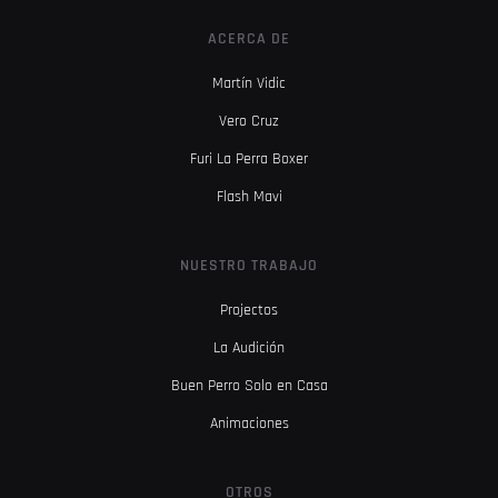
ACERCA DE
Martín Vidic
Vero Cruz
Furi La Perra Boxer
Flash Mavi
NUESTRO TRABAJO
Projectos
La Audición
Buen Perro Solo en Casa
Animaciones
OTROS