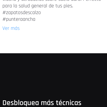
para la salud general de tus pies.
#zapatosdescalzo
#punteraancha
Ver más
Desbloquea más técnicas