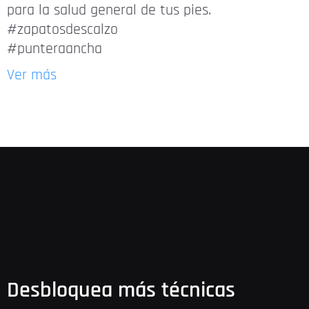
para la salud general de tus pies.
#zapatosdescalzo
#punteraancha
Ver más
Desbloquea más técnicas