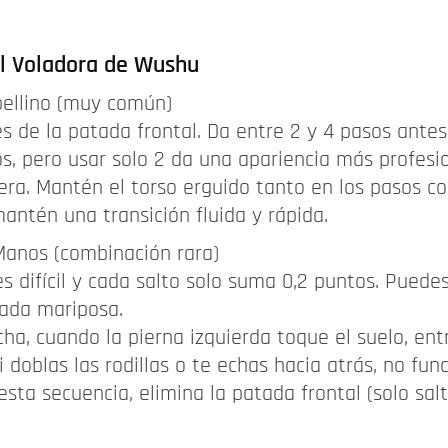
al Voladora de Wushu
ellino (muy común)
s de la patada frontal. Da entre 2 y 4 pasos antes
, pero usar solo 2 da una apariencia más profesion
rera. Mantén el torso erguido tanto en los pasos 
antén una transición fluida y rápida.
anos (combinación rara)
 difícil y cada salto solo suma 0,2 puntos. Pued
tada mariposa.
cha, cuando la pierna izquierda toque el suelo, en
 doblas las rodillas o te echas hacia atrás, no fu
esta secuencia, elimina la patada frontal (solo sal