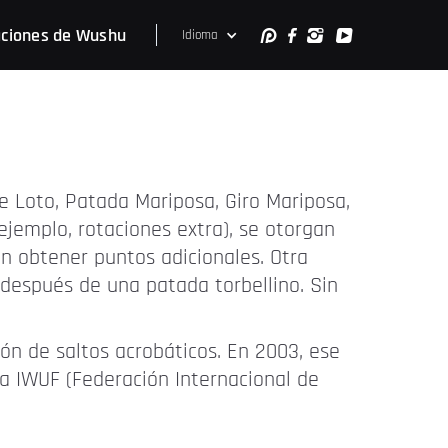
ciones de Wushu
Idioma
e Loto, Patada Mariposa, Giro Mariposa,
ejemplo, rotaciones extra), se otorgan
n obtener puntos adicionales. Otra
después de una patada torbellino. Sin
ión de saltos acrobáticos. En 2003, ese
 la IWUF (Federación Internacional de