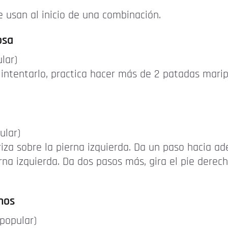
 usan al inicio de una combinación.
osa
lar)
 intentarlo, practica hacer más de 2 patadas mari
ular)
riza sobre la pierna izquierda. Da un paso hacia a
rna izquierda. Da dos pasos más, gira el pie derech
nos
popular)