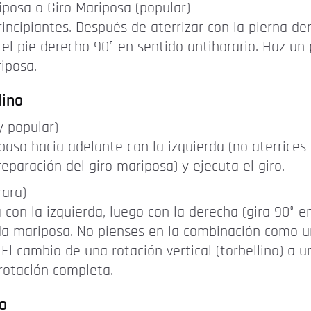
posa o Giro Mariposa (popular)
cipiantes. Después de aterrizar con la pierna der
o el pie derecho 90° en sentido antihorario. Haz un
iposa.
lino
 popular)
 paso hacia adelante con la izquierda (no aterrice
eparación del giro mariposa) y ejecuta el giro.
rara)
 con la izquierda, luego con la derecha (gira 90° e
tada mariposa. No pienses en la combinación como 
 cambio de una rotación vertical (torbellino) a u
rotación completa.
o