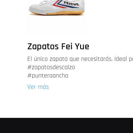
Zapatos Fei Yue
El único zapato que necesitarás. Ideal p
#zapatosdescalzo
#punteraancha
Ver más