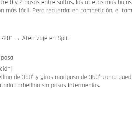
re 0 y 2 pasos entre saltos, los atletas más bajo
n más fácil. Pero recuerda: en competición, el tama
720° → Aterrizaje en Split
iposa
ción):
llino de 360° y giros mariposa de 360° como pued
tada torbellino sin pasos intermedios.