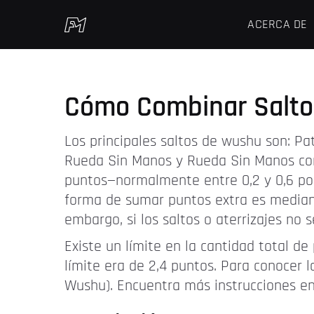
ACERCA DE
Cómo Combinar Salt
Los principales saltos de wushu son: Pa
Rueda Sin Manos y Rueda Sin Manos con G
puntos—normalmente entre 0,2 y 0,6 por
forma de sumar puntos extra es mediant
embargo, si los saltos o aterrizajes no
Existe un límite en la cantidad total d
límite era de 2,4 puntos. Para conocer l
Wushu). Encuentra más instrucciones e