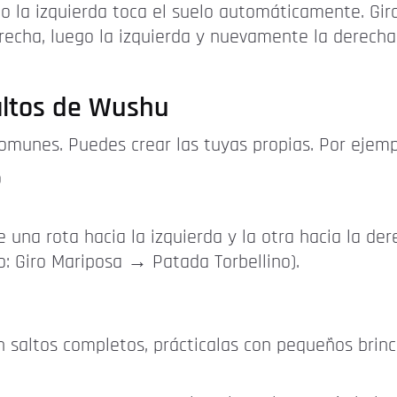
o la izquierda toca el suelo automáticamente. Gira 
recha, luego la izquierda y nuevamente la derecha.
altos de Wushu
omunes. Puedes crear las tuyas propias. Por ejemp
o
 una rota hacia la izquierda y la otra hacia la de
o: Giro Mariposa → Patada Torbellino).
saltos completos, prácticalas con pequeños brinco