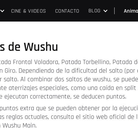
BLOG
CINE & VIIDEOS
CONTACTO
Anima
os de Wushu
tada Frontal Voladora, Patada Torbellino, Patada d
iro. Dependiendo de la dificultad del salto (por 
 salto. Al combinar dos saltos de wushu, se puede
e aterrizajes especiales, como una caída en split 
 se ejecutan correctamente, se deducen puntos.
e puntos extra que se pueden obtener por la ejecuc
as reglas actuales, consulta el sitio web oficial de
n Wushu Main.