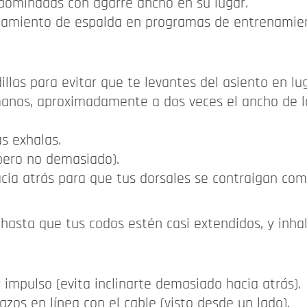
 dominadas con agarre ancho en su lugar.
enamiento de espalda en programas de entrenamien
llas para evitar que te levantes del asiento en lug
anos, aproximadamente a dos veces el ancho de lo
as exhalas.
(pero no demasiado).
cia atrás para que tus dorsales se contraigan co
hasta que tus codos estén casi extendidos, y inhal
impulso (evita inclinarte demasiado hacia atrás).
azos en línea con el cable (visto desde un lado).