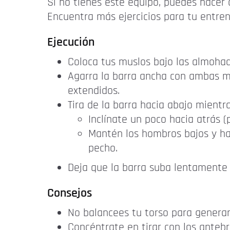
Si no tienes este equipo, puedes hacer
Encuentra más ejercicios para tu entr
Ejecución
Coloca tus muslos bajo las almohadi
Agarra la barra ancha con ambas m
extendidos.
Tira de la barra hacia abajo mientr
Inclínate un poco hacia atrás 
Mantén los hombros bajos y ha
pecho.
Deja que la barra suba lentamente 
Consejos
No balancees tu torso para generar 
Concéntrate en tirar con los antebr