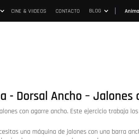
BLOG
CINE & VIIDEOS
CONTACTO
Anima
a - Dorsal Ancho – Jalones
alones con agarre ancho. Este ejercicio trabaja los
esitas una máquina de jalones con una barra ancha