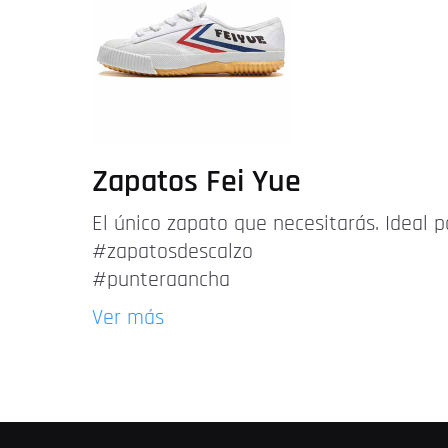
Zapatos Fei Yue
El único zapato que necesitarás. Ideal p
#zapatosdescalzo
#punteraancha
Ver más