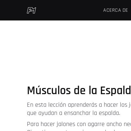
ACERCA DE
Músculos de la Espald
En esta lección aprenderás a hacer los j
que ayudan a ensanchar la espalda.
Para hacer jalones con agarre ancho nec